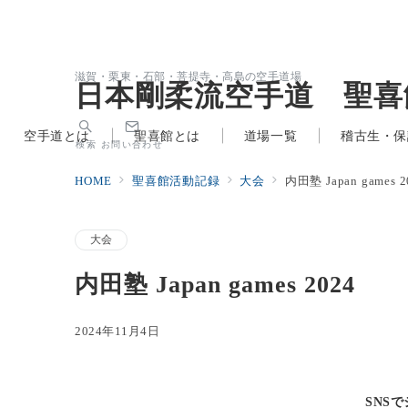
滋賀・栗東・石部・菩提寺・高島の空手道場
日本剛柔流空手道 聖喜
空手道とは
聖喜館とは
道場一覧
稽古生・保
検索
お問い合わせ
HOME
聖喜館活動記録
大会
内田塾 Japan games 2
大会
内田塾 Japan games 2024
2024年11月4日
SNS