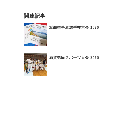
ビ
ゲ
関連記事
ー
近畿空手道選手権大会 2026
シ
ョ
ン
滋賀県民スポーツ大会 2026