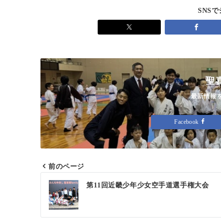
SNS
聖
最新情報を
Facebook
前のページ
投
第11回近畿少年少女空手道選手権大会
稿
ナ