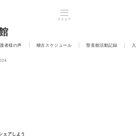
メニュー
館
護者様の声
稽古スケジュール
聖喜館活動記録
024
でシェアしよう