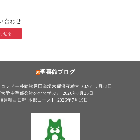
い合わせ
わせる
聖喜館ブログ
テコンドー朴武館戸田道場木曜深夜稽古
2026年7月23日
『大学空手部発祥の地で学ぶ』
2026年7月23日
【8月稽古日程 本部コース】
2026年7月19日