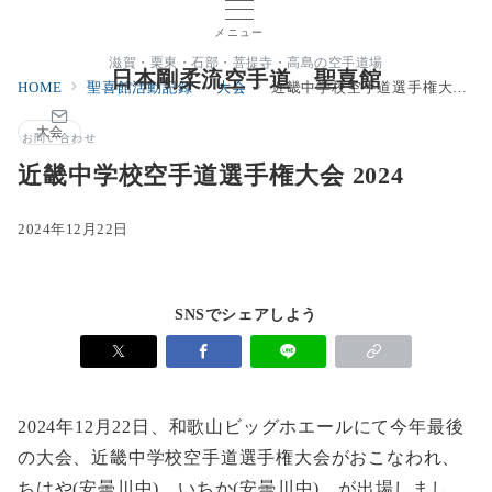
メニュー
滋賀・栗東・石部・菩提寺・高島の空手道場
日本剛柔流空手道 聖喜館
HOME
聖喜館活動記録
大会
近畿中学校空手道選手権大会 2024
大会
お問い合わせ
近畿中学校空手道選手権大会 2024
2024年12月22日
SNSでシェアしよう
2024年12月22日、和歌山ビッグホエールにて今年最後
の大会、近畿中学校空手道選手権大会がおこなわれ、
ちはや(安曇川中)、いちか(安曇川中)、が出場しまし