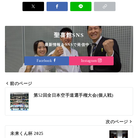
聖喜館SNS
最新情報をSNSで発信中！
Facebook
Instagram
前のページ
投
第52回全日本空手道選手権大会(個人戦)
稿
ナ
次のページ
ビ
ゲ
未来くん杯 2025