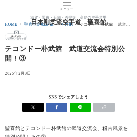
メニュー
滋賀・栗東・石部・菩提寺・高島の空手道場
日本剛柔流空手道 聖喜館
HOME
聖喜館活動記録
その他
テコンドー朴武館 武道交流会特別公開！③
その他
お問い合わせ
テコンドー朴武館 武道交流会特別公
開！③
2025年2月3日
SNSでシェアしよう
聖喜館とテコンドー朴武館の武道交流会、稽古風景を
特別公開！その③