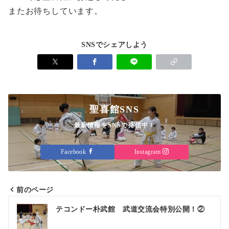
またお待ちしています。
SNSでシェアしよう
聖喜館SNS
最新情報をSNSで発信中！
Facebook
Instagram
前のページ
投
テコンドー朴武館 武道交流会特別公開！②
稿