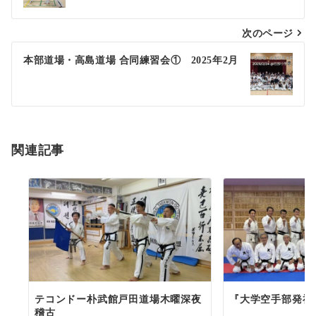
ナ
次のページ
ビ
ゲ
本部道場・高島道場 合同練習会① 2025年2月
ー
シ
ョ
関連記事
ン
テコンドー朴武館戸田道場木曜深夜
『大学空手部発祥
稽古