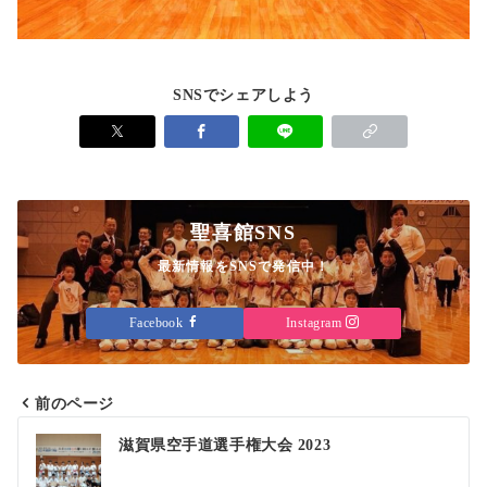
SNSでシェアしよう
聖喜館SNS
最新情報をSNSで発信中！
Facebook
Instagram
前のページ
投
滋賀県空手道選手権大会 2023
稿