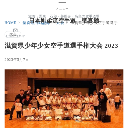
メニュー
滋賀・栗東・石部・菩提寺・高島の空手道場
日本剛柔流空手道 聖喜館
HOME
聖喜館活動記録
大会
滋賀県少年少女空手道選手権大会 2023
大会
お問い合わせ
滋賀県少年少女空手道選手権大会 2023
2023年5月7日