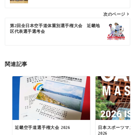
ナ
次のページ
ビ
ゲ
第2回全日本空手道体重別選手権大会 近畿地
区代表選手選考会
ー
シ
ョ
関連記事
ン
近畿空手道選手権大会 2026
日本スポーツマス
2026