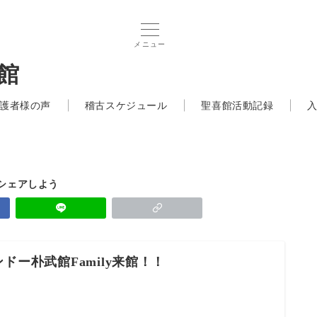
メニュー
館
護者様の声
稽古スケジュール
聖喜館活動記録
でシェアしよう
ドー朴武館Family来館！！