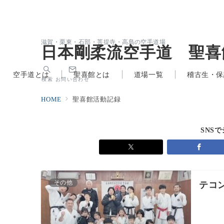
滋賀・栗東・石部・菩提寺・高島の空手道場
日本剛柔流空手道 聖喜
空手道とは
聖喜館とは
道場一覧
稽古生・保
検索
お問い合わせ
HOME
聖喜館活動記録
SNS
その他
テコン